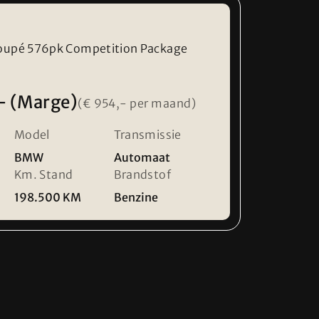
Coupé 576pk Competition Package
- (Marge)
(€ 954,- per maand)
Model
Transmissie
BMW
Automaat
Km. Stand
Brandstof
198.500 KM
Benzine
 17:00
e voren om teleurstelling te voorkomen