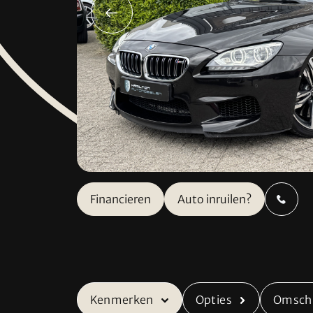
Verkocht
Contact
Financieren
Auto inruilen?
Adres
info@ham
Industrieweg 8
+31 
5627 BS Eindhoven
Kenmerken
Opties
Omschr