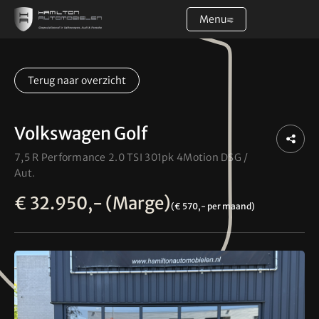
Menu
Home
Terug naar overzicht
Aanbod
Volkswagen Golf
Diensten
7,5 R Performance 2.0 TSI 301pk 4Motion DSG /
Aut.
Over ons
€ 32.950,- (Marge)
(€ 570,- per maand)
Verkocht
Contact