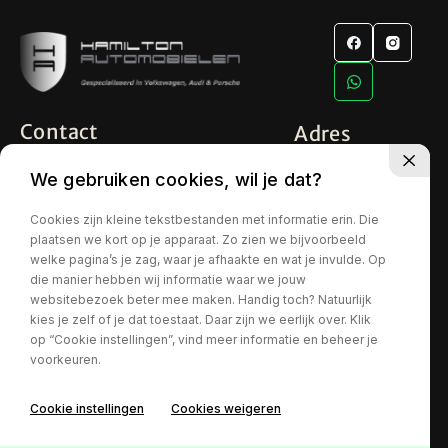
Contact
Adres
info@hamiltonautomobielen.nl
Industrieweg 8
We gebruiken cookies, wil je dat?
5627 BS Eindhoven
+31 (0) 6 15 08 15 48
Openingstijden
Cookies zijn kleine tekstbestanden met informatie erin. Die
plaatsen we kort op je apparaat. Zo zien we bijvoorbeeld
Ma t/m Za
09:00 - 17:00
welke pagina’s je zag, waar je afhaakte en wat je invulde. Op
die manier hebben wij informatie waar we jouw
Tip! Bel even van te voren om teleurstelling te voorkomen
websitebezoek beter mee maken. Handig toch? Natuurlijk
kies je zelf of je dat toestaat. Daar zijn we eerlijk over. Klik
op “Cookie instellingen”, vind meer informatie en beheer je
voorkeuren.
Privacy policy
Cookie instellingen
Cookies weigeren
Interesse in deze Volkswagen