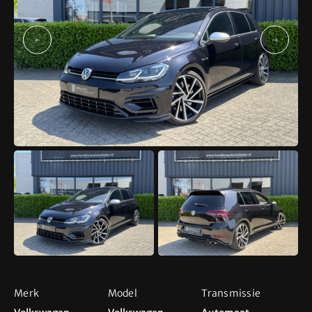
Direct contact
Adres
Industrieweg 8
5627 BS Eindhoven
info@hamiltonautomobielen.nl
+31 (0) 6 15 08 15 48
Openingstijden
Ma t/m Za
09:00 - 17:00
Tip! Bel even van te voren om teleurstelling te
voorkomen
Merk
Model
Transmissie