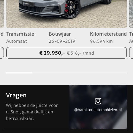
nd
Transmissie
Bouwjaar
Kilometerstand
T
Automaat
26-09-2019
96.594 km
A
€ 29.950,-
€ 518,- /mnd
Vragen
Wij hebben de juiste voor
@hamiltonautomobielen.nl
@hamiltonautomobielen.nl
u. Snel, gemakkelijk en
betrouwbaar.