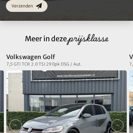
Verzenden
prijsklasse
Meer in deze
Volkswagen Golf
V
7,5 GTI TCR 2.0 TSI 290pk DSG / Aut.
7