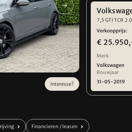
Volkswage
7,5 GTI TCR 2.
Verkoopprijs:
€ 25.950,
Merk
Volkswagen
Bouwjaar
31-05-2019
Interesse?
Openingstijden
iltonautomobielen.nl
Ma t/m Za
09:00 -
(0) 6 15 08 15 48
Tip! Bel even van t
ijving
Financieren / leasen