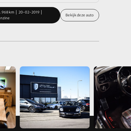
.968 km
20-02-2019
107.014 km
Bekijk deze auto
nzine
Hybride (Benz