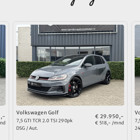
Volkswagen Golf
V
,-
€ 29.950,-
7,5 GTI TCR 2.0 TSI 290pk
7,
mnd
€ 518,- /mnd
DSG / Aut.
24