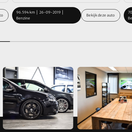
96.594 km
26-09-2019
70
to
Bekijk deze auto
Benzine
Be