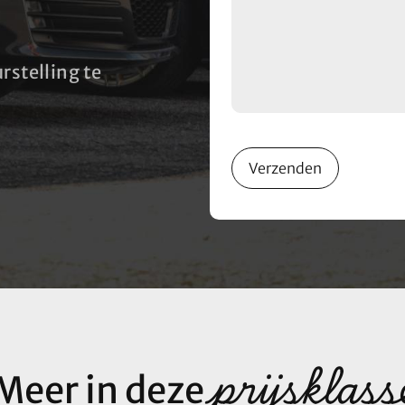
rstelling te
Verzenden
prijsklass
Meer in deze