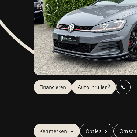
Verkocht
Contact
Financieren
Auto inruilen?
Adres
info@ham
Industrieweg 8
+31 
5627 BS Eindhoven
Kenmerken
Opties
Omschr