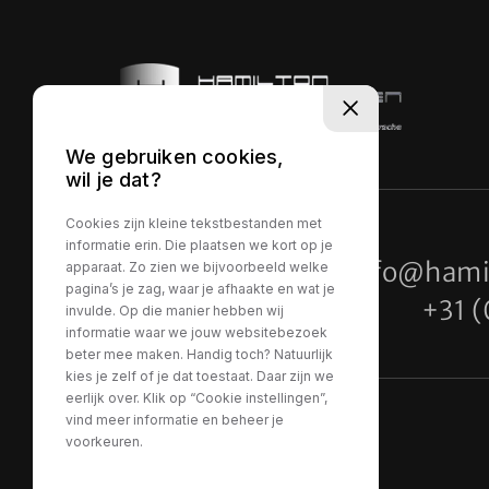
We gebruiken cookies,
wil je dat?
Cookies zijn kleine tekstbestanden met
informatie erin. Die plaatsen we kort op je
Adres
info@hami
apparaat. Zo zien we bijvoorbeeld welke
pagina’s je zag, waar je afhaakte en wat je
Industrieweg 8
+31 (
invulde. Op die manier hebben wij
5627 BS Eindhoven
informatie waar we jouw websitebezoek
beter mee maken. Handig toch? Natuurlijk
kies je zelf of je dat toestaat. Daar zijn we
eerlijk over. Klik op “Cookie instellingen”,
vind meer informatie en beheer je
voorkeuren.