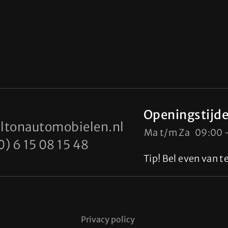
Openingstijd
ltonautomobielen.nl
Ma t/m Za
09:00 
0) 6 15 08 15 48
Tip! Bel even van 
Privacy policy