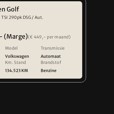
n Golf
0 TSI 290pk DSG / Aut.
- (Marge)
(€ 449,- per maand)
Model
Transmissie
Volkswagen
Automaat
Km. Stand
Brandstof
134.523 KM
Benzine
 17:00
e voren om teleurstelling te voorkomen