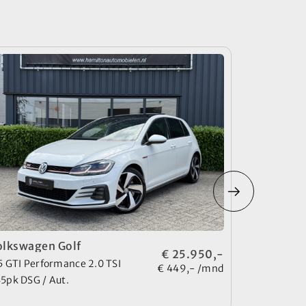
olkswagen Golf
Volkswage
€ 25.950,-
5 GTI Performance 2.0 TSI
8 GTE 1.4 TS
€ 449,- /mnd
5pk DSG / Aut.
Aut. E-Hybr