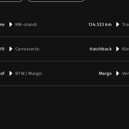
ine
KM-stand:
134.523 km
Tra
19
Carrosserie:
Hatchback
Kle
tof
BTW / Marge:
Marge
Ve