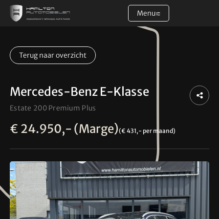
Menu
Home
Terug naar overzicht
Aanbod
Mercedes-Benz E-Klasse
Diensten
Estate 200 Premium Plus
Over ons
€ 24.950,- (Marge)
(€ 431,- per maand)
Verkocht
Contact