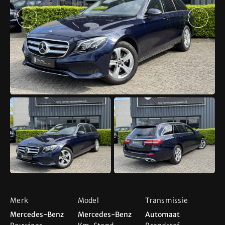
Direct contact
Adres
Industrieweg 8
5627 BS Eindhoven
info@hamiltonautomobielen.nl
+31 (0) 6 15 08 15 48
Openingstijden
Ma t/m Za
09:00 - 17:00
Tip! Bel even van te voren om teleurstelling te
voorkomen
Merk
Model
Transmissie
Mercedes-Benz
Mercedes-Benz
Automaat