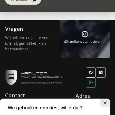
Vragen
Wij hebben de juiste voor
@hamiltonautomobielen.nl
@hamiltonautomobielen.nl
u. Snel, gemakkelijk en
betrouwbaar.
Contact
Adres
info@hamiltonautomobielen.nl
Industrieweg 8
We gebruiken cookies, wil je dat?
5627 BS Eindhoven
+31 (0) 6 15 08 15 48