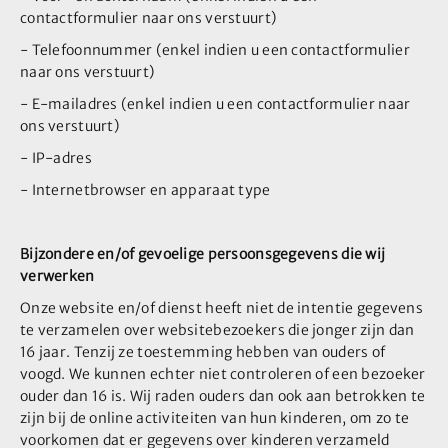
Direct contact
contactformulier naar ons verstuurt)
- Telefoonnummer (enkel indien u een contactformulier
Adres
naar ons verstuurt)
Industrieweg 8
- E-mailadres (enkel indien u een contactformulier naar
5627 BS Eindhoven
ons verstuurt)
info@hamiltonautomobielen.nl
- IP-adres
+31 (0) 6 15 08 15 48
Openingstijden
- Internetbrowser en apparaat type
Ma t/m Za
09:00 - 17:00
Bijzondere en/of gevoelige persoonsgegevens die wij
Tip! Bel even van te voren om teleurstelling te
verwerken
voorkomen
Onze website en/of dienst heeft niet de intentie gegevens
te verzamelen over websitebezoekers die jonger zijn dan
16 jaar. Tenzij ze toestemming hebben van ouders of
voogd. We kunnen echter niet controleren of een bezoeker
ouder dan 16 is. Wij raden ouders dan ook aan betrokken te
zijn bij de online activiteiten van hun kinderen, om zo te
voorkomen dat er gegevens over kinderen verzameld