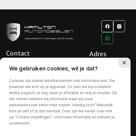
Contact
Adres
info@hamiltonautomobielen.nl
Industrieweg 8
We gebruiken cookies, wil je dat?
5627 BS Eindhoven
+31 (0) 6 15 08 15 48
Openingstijden
Cookies zijn kleine tekstbestanden met informatie erin. Die
plaatsen we kort op je apparaat. Zo zien we bijvoorbeeld
Ma t/m Za
09:00 - 17:00
welke pagina’s je zag, waar je afhaakte en wat je invulde. Op
die manier hebben wij informatie waar we jouw
Tip! Bel even van te voren om teleurstelling te voorkomen
websitebezoek beter mee maken. Handig toch? Natuurlijk
kies je zelf of je dat toestaat. Daar zijn we eerlijk over. Klik
op “Cookie instellingen”, vind meer informatie en beheer je
voorkeuren.
Privacy policy