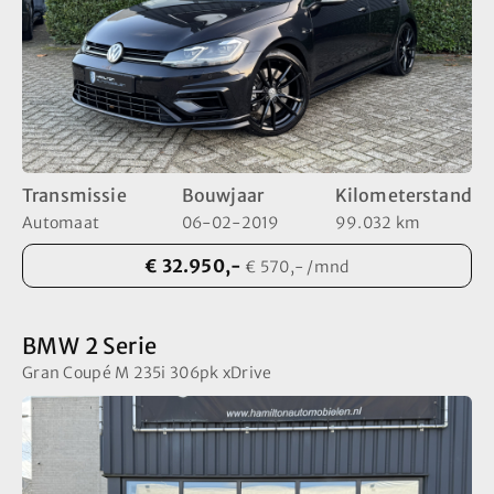
Elektrisch
1
Hybride (Diesel)
1
Diesel
1
Direct contact
Hybride (Benzine)
7
Benzine
28
Adres
Industrieweg 8
5627 BS Eindhoven
info@hamiltonautomobielen.nl
+31 (0) 6 15 08 15 48
Transmissie
Bouwjaar
Kilometerstand
Openingstijden
Automaat
06-02-2019
99.032 km
Ma t/m Za
09:00 - 17:00
€ 32.950,-
€ 570,- /mnd
Tip! Bel even van te voren om teleurstelling te
voorkomen
BMW 2 Serie
Gran Coupé M 235i 306pk xDrive