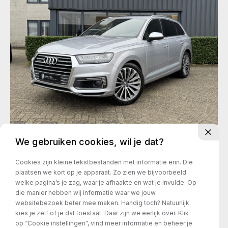
Transmissie
Bouwjaar
Kilometerstand
We gebruiken cookies, wil je dat?
Automaat
28-10-2016
98.070 km
Cookies zijn kleine tekstbestanden met informatie erin. Die
€ 29.950,-
€ 587,- /mnd
plaatsen we kort op je apparaat. Zo zien we bijvoorbeeld
welke pagina’s je zag, waar je afhaakte en wat je invulde. Op
die manier hebben wij informatie waar we jouw
websitebezoek beter mee maken. Handig toch? Natuurlijk
Audi S4
kies je zelf of je dat toestaat. Daar zijn we eerlijk over. Klik
Avant 3.0 V6 TFSI 334pk Quattro
op “Cookie instellingen”, vind meer informatie en beheer je