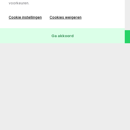
voorkeuren.
Cookie instellingen
Cookies weigeren
Wis
38
Voertuigen
Ga akkoord
Transmissie
Bouwjaar
Kilometerstand
Automaat
31-05-2010
254.760 km
€ 12.950,-