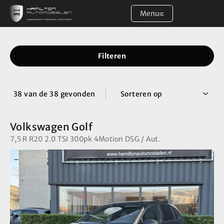
Menu
Filters
Home
Merk
Filteren
Aanbod
Merk
38 van de 38
gevonden
Sorteren op
Diensten
Model
Model
Volkswagen Golf
Over ons
7,5 R R20 2.0 TSI 300pk 4Motion DSG / Aut.
Transmissie
Verkocht
Handgeschakeld
3
Automaat
35
Contact
Brandstof